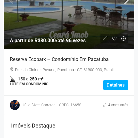
A partir de
R$80.000
/até 96 vezes
Reserva Ecopark – Condomínio Em Pacatuba
Estr. da Cialne - Pavuna, Pacatuba - CE, 61800-000, Brasil
150 a 250
m²
LOTE EM CONDOMÍNIO
Detalhes
Júlio Alves Corretor – CRECI 16658
4 anos atrás
Imóveis Destaque