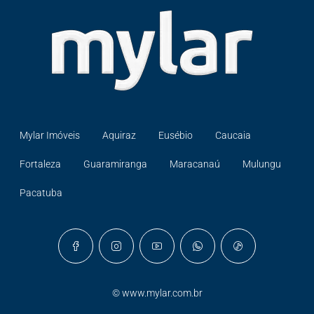
Mylar Imóveis
Aquiraz
Eusébio
Caucaia
Fortaleza
Guaramiranga
Maracanaú
Mulungu
Pacatuba
©
www.mylar.com.br