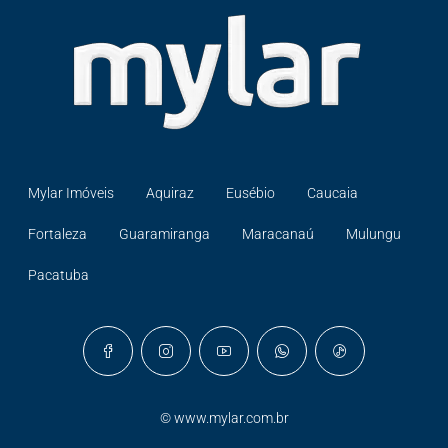
Mylar Imóveis
Aquiraz
Eusébio
Caucaia
Fortaleza
Guaramiranga
Maracanaú
Mulungu
Pacatuba
©
www.mylar.com.br