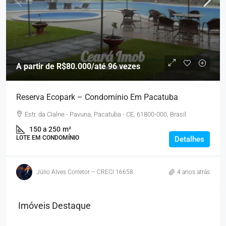
A partir de
R$80.000
/até 96 vezes
Reserva Ecopark – Condomínio Em Pacatuba
Estr. da Cialne - Pavuna, Pacatuba - CE, 61800-000, Brasil
150 a 250
m²
LOTE EM CONDOMÍNIO
Detalhes
Júlio Alves Corretor – CRECI 16658
4 anos atrás
Imóveis Destaque