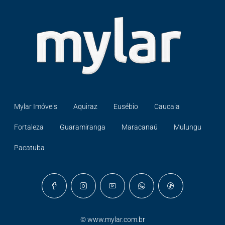
Mylar Imóveis
Aquiraz
Eusébio
Caucaia
Fortaleza
Guaramiranga
Maracanaú
Mulungu
Pacatuba
©
www.mylar.com.br