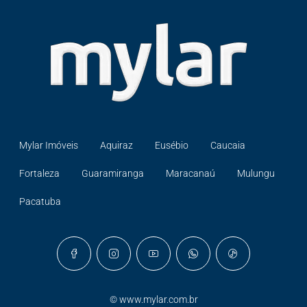
Mylar Imóveis
Aquiraz
Eusébio
Caucaia
Fortaleza
Guaramiranga
Maracanaú
Mulungu
Pacatuba
©
www.mylar.com.br