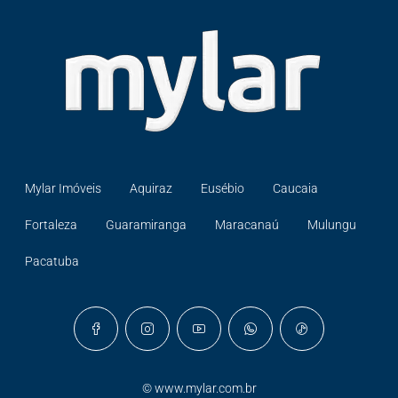
Mylar Imóveis
Aquiraz
Eusébio
Caucaia
Fortaleza
Guaramiranga
Maracanaú
Mulungu
Pacatuba
©
www.mylar.com.br