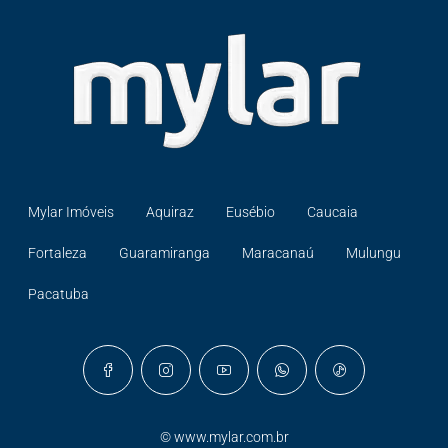
Mylar Imóveis
Aquiraz
Eusébio
Caucaia
Fortaleza
Guaramiranga
Maracanaú
Mulungu
Pacatuba
©
www.mylar.com.br