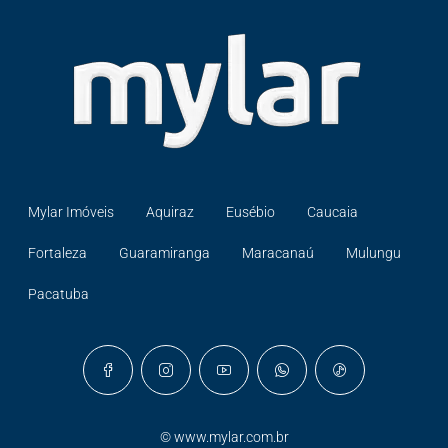
Mylar Imóveis
Aquiraz
Eusébio
Caucaia
Fortaleza
Guaramiranga
Maracanaú
Mulungu
Pacatuba
©
www.mylar.com.br